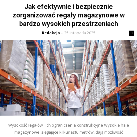
Jak efektywnie i bezpiecznie
zorganizować regały magazynowe w
bardzo wysokich przestrzeniach
Redakcja
25 listopada 2025
-
0
Wysokość regałów i ich ograniczenia konstrukcyjne Wysokie hale
magazynowe, sięgające kilkunastu metrów, dają możliwość