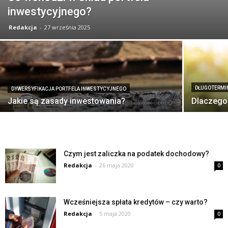
inwestycyjnego?
Redakcja
-
27 września 2025
DŁUGOTERMI
DYWERSYFIKACJA PORTFELA INWESTYCYJNEGO
Jakie są zasady inwestowania?
Dlaczego
Czym jest zaliczka na podatek dochodowy?
Redakcja
-
26 maja 2020
0
Wcześniejsza spłata kredytów – czy warto?
Redakcja
-
5 maja 2020
0