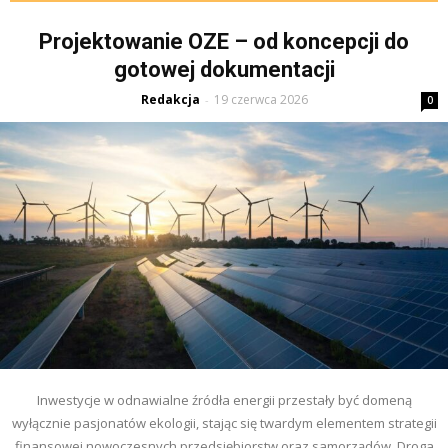
Projektowanie OZE – od koncepcji do
gotowej dokumentacji
Redakcja
19 czerwca 2026
-
0
Inwestycje w odnawialne źródła energii przestały być domeną
wyłącznie pasjonatów ekologii, stając się twardym elementem strategii
finansowej nowoczesnych przedsiębiorstw oraz samorządów. Droga