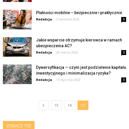
Płatności mobilne – bezpiecznie i praktycznie
Redakcja
-
2 kwietnia 2020
0
Jakie wsparcie otrzymuje kierowca w ramach
ubezpieczenia AC?
Redakcja
-
28 marca 2020
0
Dywersyfikacja — czym jest podzielenie kapitału
inwestycyjnego i minimalizacja ryzyka?
Redakcja
-
13 stycznia 2020
0
15
16
17
ZOBACZ TEŻ