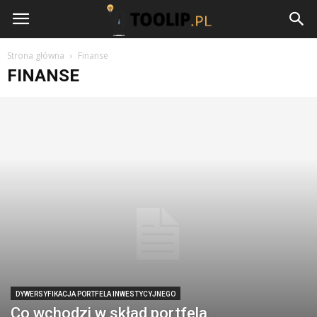
Toolip.pl
Strona główna
Finanse
FINANSE
DYWERSYFIKACJA PORTFELA INWESTYCYJNEGO
Co wchodzi w skład portfela