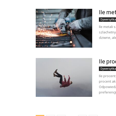
Ile me
Dywersyfika
Ile metali 
szlachetny
dziwne, al
Ile pr
Dywersyfika
Ile procent
procent ak
Odpowiedź 
preferencji.