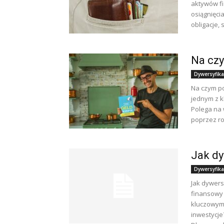
aktywów fi
osiągnięci
obligacje, 
Na czy
Dywersyfika
Na czym po
jednym z k
Polega na 
poprzez ro
Jak dy
Dywersyfika
Jak dywers
finansowy 
kluczowym 
inwestycje