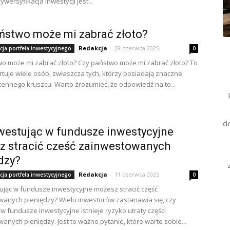
wersyfikacja inwestycji jest...
ństwo może mi zabrać złoto?
Redakcja
-
28 czerwca 2025
cja portfela inwestycyjnego
0
o może mi zabrać złoto? Czy państwo może mi zabrać złoto? To
rtuje wiele osób, zwłaszcza tych, którzy posiadają znaczne
o cennego kruszcu. Warto zrozumieć, że odpowiedź na to...
d
westując w fundusze inwestycyjne
z stracić cześć zainwestowanych
dzy?
Redakcja
-
11 czerwca 2025
cja portfela inwestycyjnego
0
ując w fundusze inwestycyjne możesz stracić część
anych pieniędzy? Wielu inwestorów zastanawia się, czy
 w fundusze inwestycyjne istnieje ryzyko utraty części
anych pieniędzy. Jest to ważne pytanie, które warto sobie...