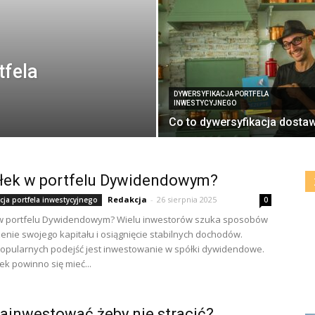
tfela
DYWERSYFIKACJA PORTFELA
INWESTYCYJNEGO
Co to dywersyfikacja dosta
ółek w portfelu Dywidendowym?
Redakcja
-
26 sierpnia 2025
cja portfela inwestycyjnego
0
k w portfelu Dywidendowym? Wielu inwestorów szuka sposobów
enie swojego kapitału i osiągnięcie stabilnych dochodów.
opularnych podejść jest inwestowanie w spółki dywidendowe.
łek powinno się mieć...
ainwestować żeby nie stracić?