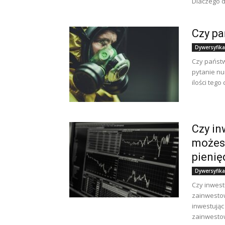
Dlaczego dy
Czy pa
Dywersyfika
Czy państw
pytanie nu
ilości teg
Czy in
możes
pienię
Dywersyfika
Czy inwest
zainwestow
inwestując
zainwestow