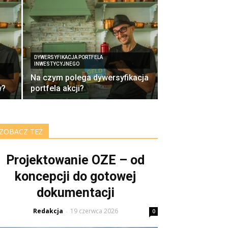
DYWERSYFIKACJA PORTFELA
INWESTYCYJNEGO
Na czym polega dywersyfikacja
w?
portfela akcji?
ZOBACZ TEŻ
Projektowanie OZE – od
koncepcji do gotowej
dokumentacji
Redakcja
19 czerwca 2026
-
0