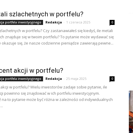
tali szlachetnych w portfelu?
Redakcja
-
1 czerwca 2025
cja portfela inwestycyjnego
0
szlachetnych w portfelu? Czy zastanawiałeś się kiedyś, ile metali
ch znajduje się w twoim portfelu? To pytanie może wydawać się
e okazuje się, że nasze codzienne pieniądze zawierają pewne...
ocent akcji w portfelu?
Redakcja
-
25 maja 2025
cja portfela inwestycyjnego
0
 akcji w portfelu? Wielu inwestorów zadaje sobie pytanie, ile
cji powinno się znajdować w ich portfelu inwestycyjnym.
na to pytanie może być różna w zależności od indywidualnych
..