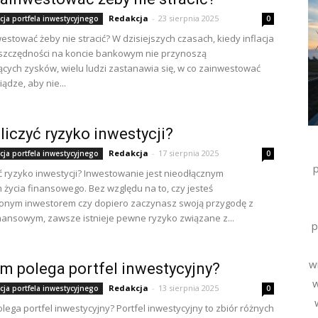
Redakcja
-
23 sierpnia 2025
cja portfela inwestycyjnego
0
estować żeby nie stracić? W dzisiejszych czasach, kiedy inflacja
oszczędności na koncie bankowym nie przynoszą
cych zysków, wielu ludzi zastanawia się, w co zainwestować
ądze, aby nie...
liczyć ryzyko inwestycji?
Redakcja
-
17 sierpnia 2025
cja portfela inwestycyjnego
0
yć ryzyko inwestycji? Inwestowanie jest nieodłącznym
życia finansowego. Bez względu na to, czy jesteś
onym inwestorem czy dopiero zaczynasz swoją przygodę z
nansowym, zawsze istnieje pewne ryzyko związane z...
p
wi
m polega portfel inwestycyjny?
w
Redakcja
-
13 sierpnia 2025
cja portfela inwestycyjnego
0
lega portfel inwestycyjny? Portfel inwestycyjny to zbiór różnych