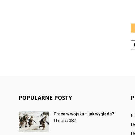
Ka
POPULARNE POSTY
P
Praca w wojsku – jak wygląda?
E
31 marca 2021
D
De