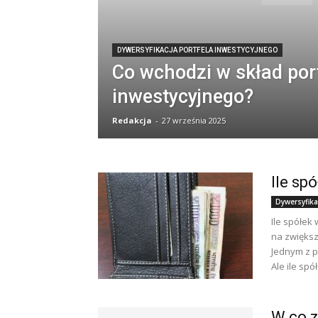
DYWERSYFIKACJA PORTFELA INWESTYCYJNEGO
Co wchodzi w skład por
inwestycyjnego?
Redakcja
-
27 września 2025
Ile sp
Dywersyfika
Ile spółe
na zwiększ
Jednym z p
Ale ile spó
W co z