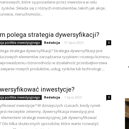
nansowych, które są posiadane przez inwestora w celu
a zysków. Składa się z różnych instrumentów, takich jak akcje,
surowce, nieruchomości...
m polega strategia dywersyfikacji?
Redakcja
-
31 lipca 2025
cja portfela inwestycyjnego
0
lega strategia dywersyfikacji? Strategia dywersyfikacji jest
luczowych elementów zarządzania ryzykiem i rozwoju biznesu.
wprowadzeniu różnorodności w działalność przedsiębiorstwa
zwijanie nowych produktów, usług, rynków lub technologii....
wersyfikować inwestycje?
Redakcja
-
1 lipca 2025
cja portfela inwestycyjnego
0
yfikować inwestycje? W dzisiejszych czasach, kiedy rynek
jest niezwykle zmienny, dywersyfikacja inwestycji jest
elementem strategii inwestycyjnej. Jak dywersyfikować
? Oto kilka skutecznych sposobów, które warto rozważyć.