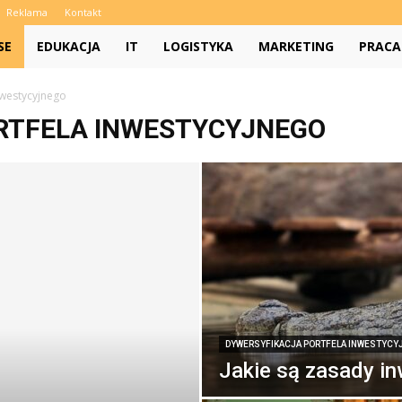
Reklama
Kontakt
SE
EDUKACJA
IT
LOGISTYKA
MARKETING
PRACA
nwestycyjnego
RTFELA INWESTYCYJNEGO
DYWERSYFIKACJA PORTFELA INWESTYCY
Jakie są zasady i