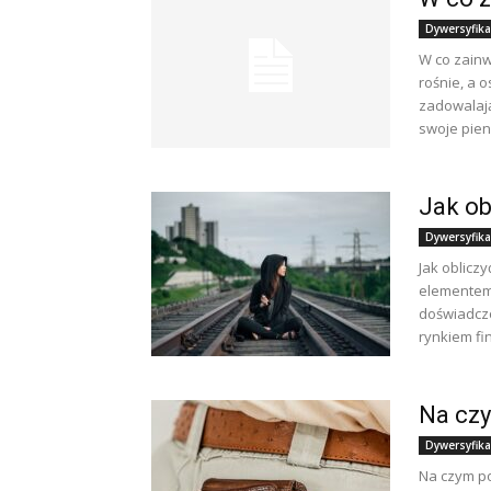
Dywersyfika
W co zainw
rośnie, a 
zadowalają
swoje pieni
Jak ob
Dywersyfika
Jak oblicz
elementem 
doświadcz
rynkiem fi
Na czy
Dywersyfika
Na czym po