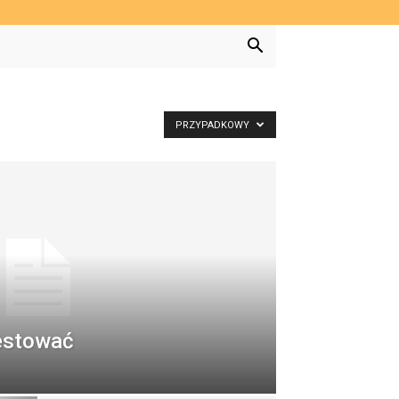
PRZYPADKOWY
westować