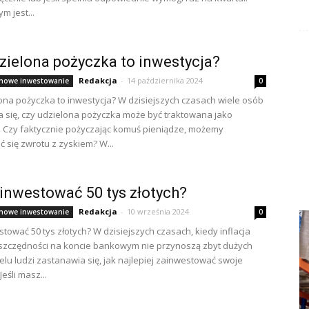
m jest...
zielona pożyczka to inwestycja?
Redakcja
-
14 października 2024
nowe inwestowanie
0
ona pożyczka to inwestycja? W dzisiejszych czasach wiele osób
 się, czy udzielona pożyczka może być traktowana jako
. Czy faktycznie pożyczając komuś pieniądze, możemy
 się zwrotu z zyskiem? W...
inwestować 50 tys złotych?
Redakcja
-
10 września 2024
nowe inwestowanie
0
stować 50 tys złotych? W dzisiejszych czasach, kiedy inflacja
oszczędności na koncie bankowym nie przynoszą zbyt dużych
elu ludzi zastanawia się, jak najlepiej zainwestować swoje
Jeśli masz...