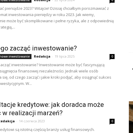
nowe inwestowanie
0
ać pieniądze 2023? Witajcie! Dzisiaj chciałbym porozmawiać z
mat inwestowania pieniędzy w roku 2023. Jak wiemy,
ie może być skomplikowane i pełne ryzyka, ale z odpowiednią
ategią,...
ego zacząć inwestowanie?
Redakcja
-
19 lipca 2025
nowe inwestowanie
0
zacząć inwestowanie? Inwestowanie może być fascynującą
siągnięcia finansowej niezależności. Jednak wiele osób
 się, od czego zacząć i jakie kroki podjąć, aby osiągnąć sukces
nwestycyjnym. W...
tacje kredytowe: jak doradca może
w realizacji marzeń?
Redakcja
-
14 czerwca 2023
0
edytowi są istotną częścią branży usług finansowych.