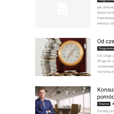
Długotermi
Jak ulokow
Wami na te
inwestowan
wiedzą i str
Od cz
Długotermi
Od czego 
drogą do o
zastanawia
na rynku i
Konsul
pomóc 
Finanse
Doradcy kr