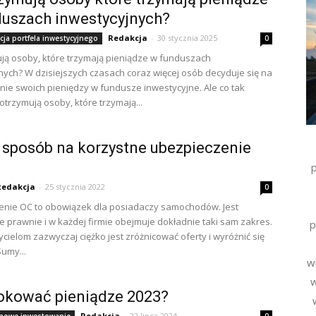
uszach inwestycyjnych?
Redakcja
-
30 stycznia 2025
cja portfela inwestycyjnego
0
ją osoby, które trzymają pieniądze w funduszach
nych? W dzisiejszych czasach coraz więcej osób decyduje się na
ie swoich pieniędzy w fundusze inwestycyjne. Ale co tak
trzymują osoby, które trzymają...
 sposób na korzystne ubezpieczenie
Redakcja
-
25 stycznia 2022
0
enie OC to obowiązek dla posiadaczy samochodów. Jest
 prawnie i w każdej firmie obejmuje dokładnie taki sam zakres.
p
cielom zazwyczaj ciężko jest zróżnicować oferty i wyróżnić się
Sumy...
wi
w
okować pieniądze 2023?
Redakcja
-
22 lipca 2024