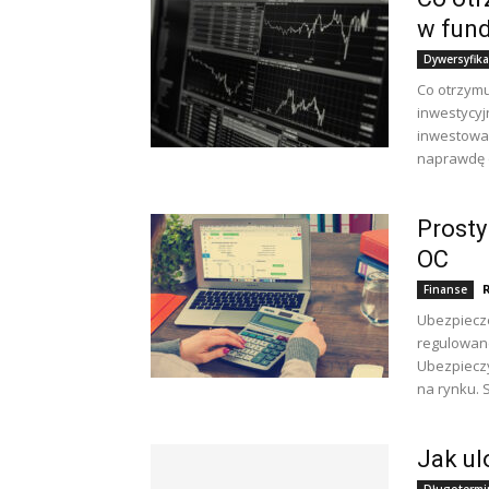
w fund
Dywersyfika
Co otrzymu
inwestycyj
inwestowan
naprawdę o
Prosty
OC
Finanse
Ubezpiecz
regulowane
Ubezpieczy
na rynku. 
Jak ul