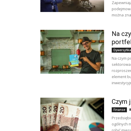
Zapewniają
podejmowa
można znal
Na czy
portfe
Dywersyfika
Na czym po
sektorowa 
rozproszen
element b
inwestycyj
Czym j
Finanse
Przedsiębi
ogólnych m
robić mies