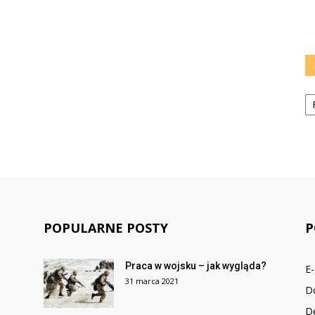
Ka
POPULARNE POSTY
P
Praca w wojsku – jak wygląda?
E
31 marca 2021
D
De