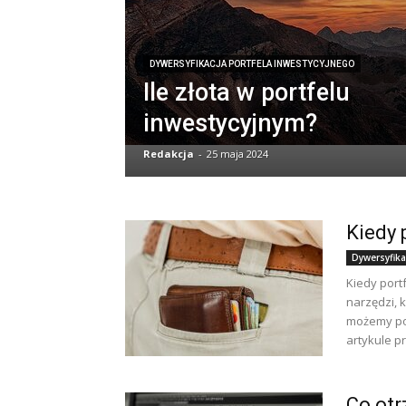
DYWERSYFIKACJA PORTFELA INWESTYCYJNEGO
Ile złota w portfelu
inwestycyjnym?
Redakcja
-
25 maja 2024
Kiedy 
Dywersyfika
Kiedy port
narzędzi, 
możemy pow
artykule pr
Co otr