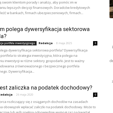
 swoim klientom porady i analizy, aby pomóc im w
niu lepszych decyzji finansowych. Doradców kredytowych
eźć w bankach, firmach ubezpieczeniowych, firmach...
m polega dywersyfikacja sektorowa
la?
Redakcja
-
8 maja 2025
cja portfela inwestycyjnego
0
lega dywersyfikacja sektorowa portfela? Dywersyfikacja
portfela to strategia inwestycyjna, która polega na
d
iu inwestycji w różne sektory gospodarki. Jest to ważny
udowania zrównoważonego i bezpiecznego portfela
nego. Dywersyfikacja...
est zaliczka na podatek dochodowy?
Redakcja
-
26 maja 2020
0
orca rozliczający się z osiąganych dochodów na zasadach
a obowiązek wpłacać zaliczki na podatek dochodowy. Może to
ięcznie lub jeśli spełnia odpowiednie wymogi raz na kwartał.