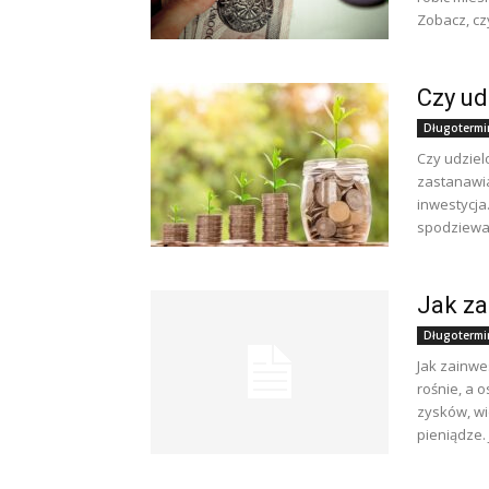
Zobacz, czy
Czy ud
Długotermi
Czy udziel
zastanawia
inwestycja
spodziewać
Jak za
Długotermi
Jak zainwe
rośnie, a 
zysków, wi
pieniądze. 