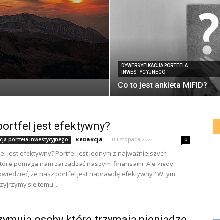
DYWERSYFIKACJA PORTFELA
INWESTYCYJNEGO
Co to jest ankieta MiFID?
portfel jest efektywny?
Redakcja
-
10 listopada 2024
cja portfela inwestycyjnego
0
fel jest efektywny? Portfel jest jednym z najważniejszych
które pomaga nam zarządzać naszymi finansami. Ale kiedy
iedzieć, że nasz portfel jest naprawdę efektywny? W tym
zyjrzymy się temu...
zymują osoby które trzymają pieniądze