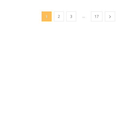
...
1
2
3
17