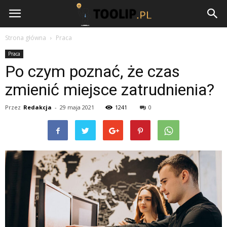
Toolip.pl
Strona główna
Praca
Praca
Po czym poznać, że czas
zmienić miejsce zatrudnienia?
Przez
Redakcja
-
29 maja 2021
1241
0