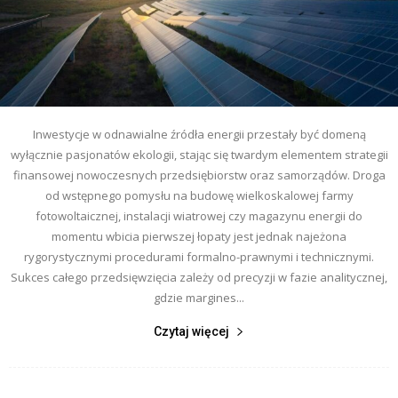
Inwestycje w odnawialne źródła energii przestały być domeną
wyłącznie pasjonatów ekologii, stając się twardym elementem strategii
finansowej nowoczesnych przedsiębiorstw oraz samorządów. Droga
od wstępnego pomysłu na budowę wielkoskalowej farmy
fotowoltaicznej, instalacji wiatrowej czy magazynu energii do
momentu wbicia pierwszej łopaty jest jednak najeżona
rygorystycznymi procedurami formalno-prawnymi i technicznymi.
Sukces całego przedsięwzięcia zależy od precyzji w fazie analitycznej,
gdzie margines...
Czytaj więcej