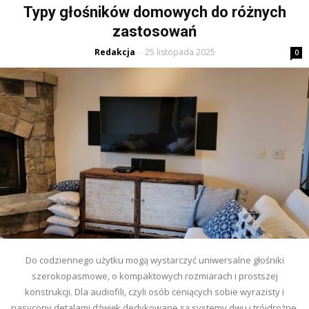
Typy głośników domowych do różnych
zastosowań
Redakcja
25 listopada 2025
-
0
Do codziennego użytku mogą wystarczyć uniwersalne głośniki
szerokopasmowe, o kompaktowych rozmiarach i prostszej
konstrukcji. Dla audiofili, czyli osób ceniących sobie wyrazisty i
nasycony detalami dźwięk dedykowane są systemy dwu i trójdrożne.