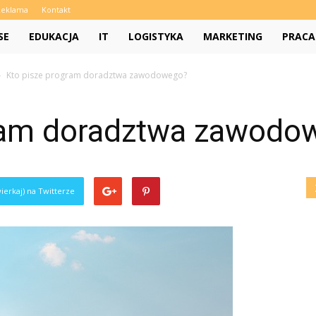
Reklama
Kontakt
SE
EDUKACJA
IT
LOGISTYKA
MARKETING
PRACA
Kto pisze program doradztwa zawodowego?
gram doradztwa zawodo
ierkaj) na Twitterze