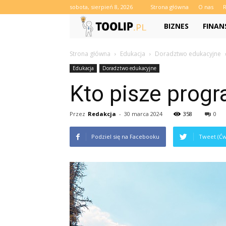
sobota, sierpień 8, 2026
Strona główna
O nas
Toolip.pl
BIZNES
FINAN
Strona główna
Edukacja
Doradztwo edukacyjne
Edukacja
Doradztwo edukacyjne
Kto pisze pro
Przez
Redakcja
-
30 marca 2024
358
0
Podziel się na Facebooku
Tweet (Ćw