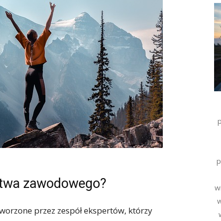
p
dztwa zawodowego?
wi
w
rzone przez zespół ekspertów, którzy