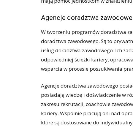
mają pomóc jednostkom w znalezieniu p
Agencje doradztwa zawodow
W tworzeniu programów doradztwa za
doradztwa zawodowego. Są to prywatne 
usług doradztwa zawodowego. Ich zad
odpowiedniej ścieżki kariery, opraco
wsparcia w procesie poszukiwania pra
Agencje doradztwa zawodowego posiada
posiadają wiedzę i doświadczenie w róż
zakresu rekrutacji, coachowie zawodowi
kariery. Wspólnie pracują oni nad o
które są dostosowane do indywidualnyc