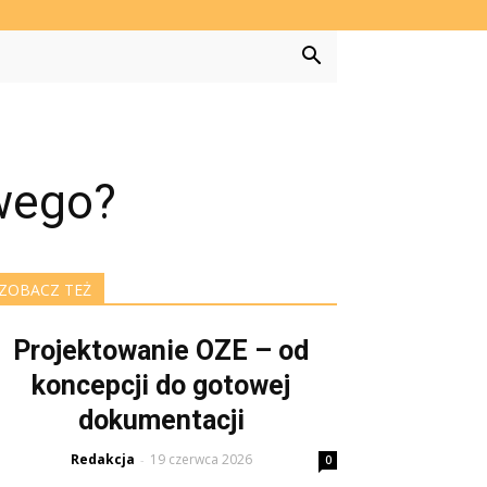
wego?
ZOBACZ TEŻ
Projektowanie OZE – od
koncepcji do gotowej
dokumentacji
Redakcja
19 czerwca 2026
-
0